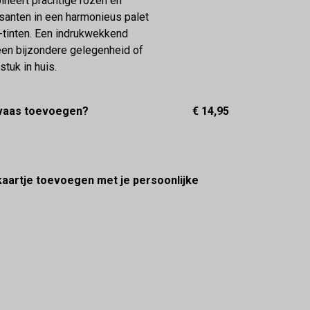
ineert prachtige rozen en
santen in een harmonieus palet
-tinten. Een indrukwekkend
en bijzondere gelegenheid of
stuk in huis.
 vaas toevoegen?
€ 14,95
 kaartje toevoegen met je persoonlijke