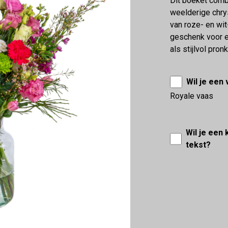
Dit boeket comb
weelderige chry
van roze- en wit
geschenk voor e
als stijlvol pronk
Wil je een
Royale vaas
Wil je een
tekst?